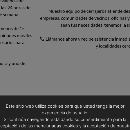
 valencia de
las 24 horas del
Nuestro equipo de cerrajeros atiende des
 de semana.
empresas, comunidades de vecinos, oficinas y
sean tus necesidades, tenemos la so
n menos de 15
unidades móviles
Llámanos ahora y recibe asistencia inmedia
esarios para
y localidades cer
hora y uno de
Este sitio web utiliza cookies para que usted tenga la mejor
experiencia de usuario.
 mi casa y necesito un cerrajero de urgencia
Si continúa navegando está dando su consentimiento para la
aceptación de las mencionadas cookies y la aceptación de nuestr