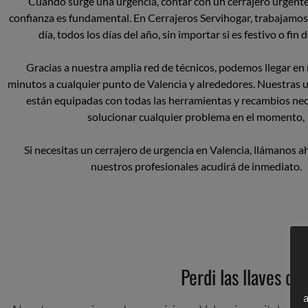
Cuando surge una urgencia, contar con un cerrajero urgente
confianza es fundamental. En Cerrajeros Servihogar, trabajamos 
día, todos los días del año, sin importar si es festivo o fin
Gracias a nuestra amplia red de técnicos, podemos llegar e
minutos a cualquier punto de Valencia y alrededores. Nuestras 
están equipadas con todas las herramientas y recambios nec
solucionar cualquier problema en el momento,
Si necesitas un cerrajero de urgencia en Valencia, llámanos a
nuestros profesionales acudirá de inmediato.
Perdi las llaves de