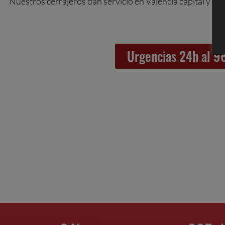
Nuestros cerrajeros dan servicio en Valencia capital y pro
Urgencias 24h al 