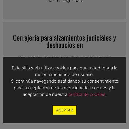
máxima seguridad.
Cerrajería para alzamientos judiciales y
deshaucios en
¿Necesitas un cerrajero profesional? ¿Tienes un
lanzamiento judicial en marcha? En Cerrajeros
Este sitio web utiliza cookies para que usted tenga la
Servihogar Cheste contamos con un equipo altamente
mejor experiencia de usuario.
cualificado para gestionar lanzamientos judiciales en
Si continúa navegando está dando su consentimiento
Valencia con total seguridad y eficiencia.
para la aceptación de las mencionadas cookies y la
aceptación de nuestra
política de cookies
.
ACEPTAR